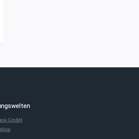
ungswelten
ness GmbH
sshop