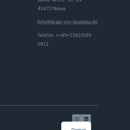
41472 Neuss
Info@draw-my-business.de
Telefon: ++49+2182/699
0812
English
German