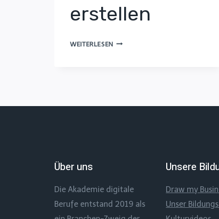
erstellen
EINFACH
WEITERLESEN
UND
KOSTENLOS
ERKLÄRVIDEOS
SELBST
ERSTELLEN
Über uns
Unsere Bild
Die Akademie digitale
Draw my Busi
Berufe entstand 2019 als
Unser Bildung
ein Branchen-Zweig der
Kulturvideos