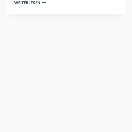
ONLINE-
WEITERLESEN
WORKSHOPS
&
-
MEETINGS
ERFOLGREICH
GESTALTEN