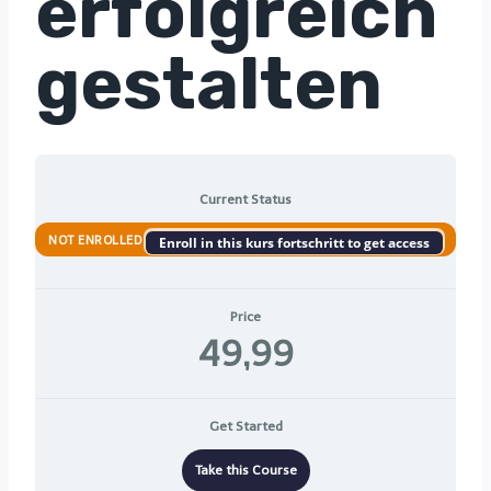
erfolgreich
gestalten
Current Status
NOT ENROLLED
Enroll in this kurs fortschritt to get access
Price
49,99
Get Started
Take this Course