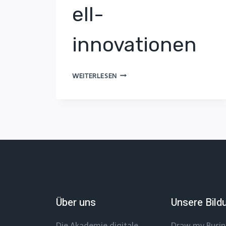
ell-
innovationen
UNTERNEHMEN
WEITERLESEN
INNOVIEREN
MIT
55
GESCHÄFTSMODELL-
INNOVATIONEN
Über uns
Unsere Bild
Die Akademie digitale
Draw my Busi