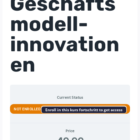
Geschäfts
modell-
innovation
en
Current Status
NOT ENROLLED
Enroll in this kurs fortschritt to get access
Price