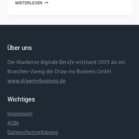
EINFACH
WEITERLESEN
UND
KOSTENLOS
ERKLÄRVIDEOS
SELBST
ERSTELLEN
Über uns
Die Akademie digitale Berufe entstand 2019 als ein
Branchen-Zweig der Draw my Business GmbH.
www.drawmybusiness.de
Wichtiges
Impressum
AGBs
Datenschutzerklärung