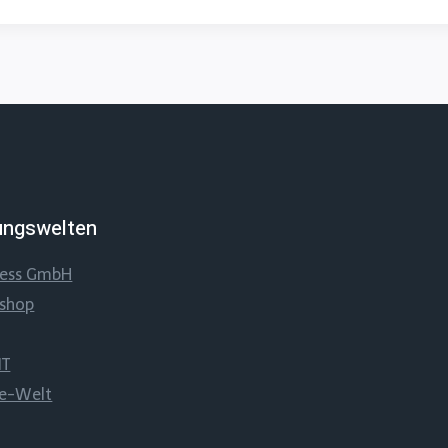
ungswelten
ness GmbH
sshop
IT
be-Welt