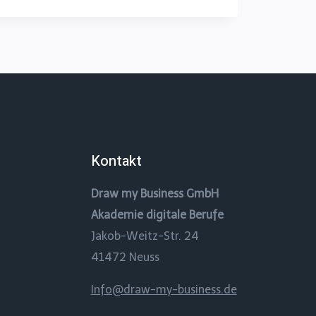
Kontakt
Draw my Business GmbH
Akademie digitale Berufe
Jakob-Weitz-Str. 24
41472 Neuss
Info@draw-my-business.de