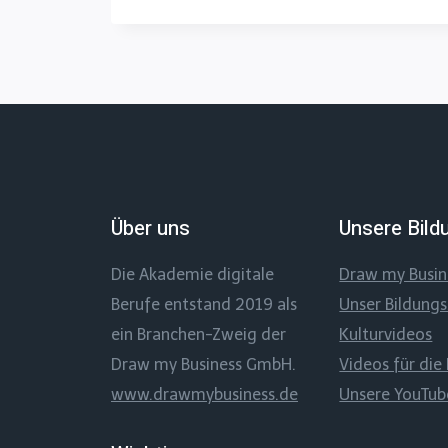
Über uns
Unsere Bild
Die Akademie digitale
Draw my Busi
Berufe entstand 2019 als
Unser Bildung
ein Branchen-Zweig der
Kulturvideos
Draw my Business GmbH.
Videos für die 
www.drawmybusiness.de
Unsere YouTu