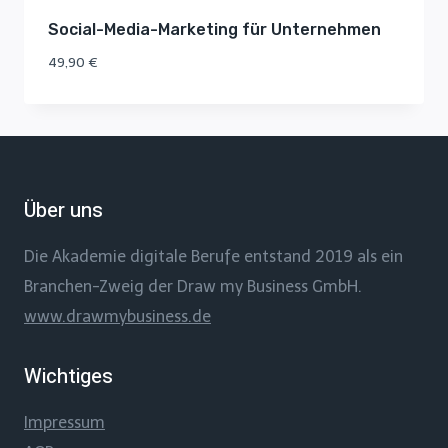
Social-Media-Marketing für Unternehmen
49,90
€
Über uns
Die Akademie digitale Berufe entstand 2019 als ein
Branchen-Zweig der Draw my Business GmbH.
www.drawmybusiness.de
Wichtiges
Impressum