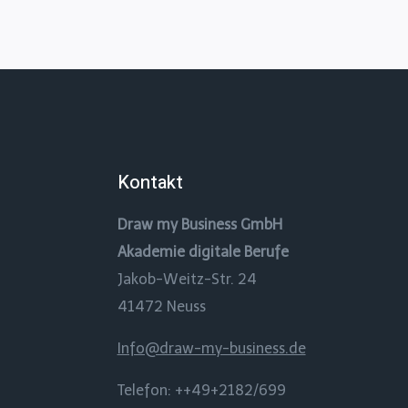
Kontakt
Draw my Business GmbH
Akademie digitale Berufe
Jakob-Weitz-Str. 24
41472 Neuss
Info@draw-my-business.de
Telefon: ++49+2182/699