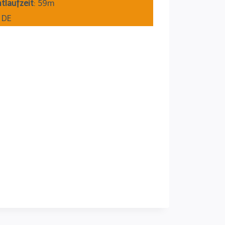
tlaufzeit
: 59m
: DE