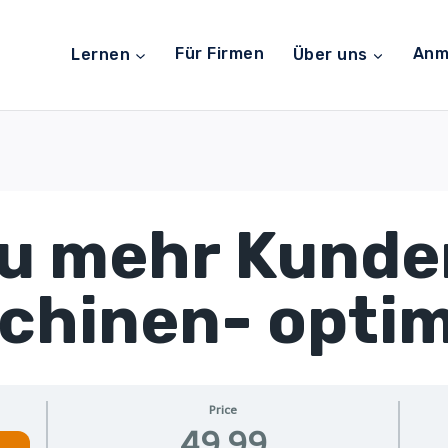
Lernen
Für Firmen
Über uns
Anm
zu mehr Kunde
hinen- optim
Price
49,99