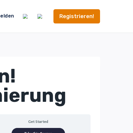
Registrieren!
elden
n!
ierung
Get Started