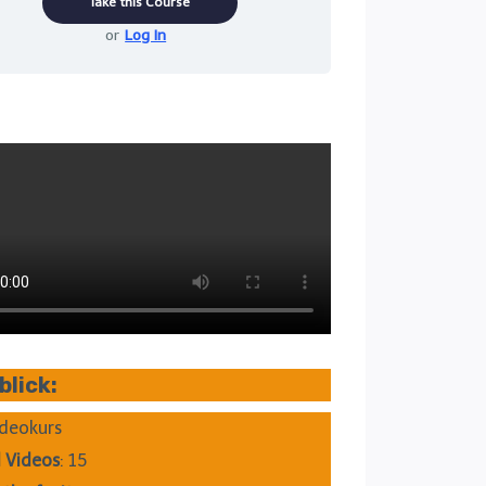
Take this Course
or
Log In
blick:
ideokurs
 Videos
: 15