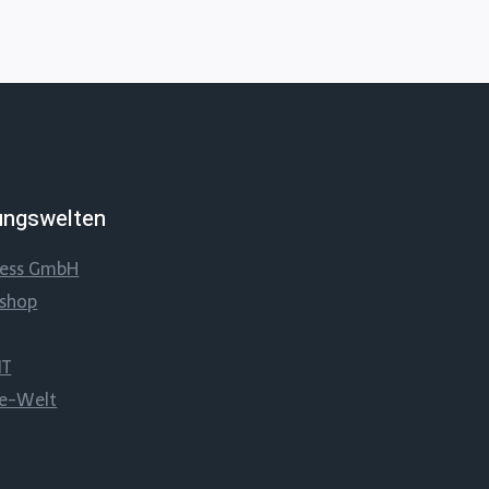
ungswelten
ness GmbH
sshop
IT
be-Welt