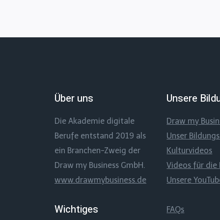
Über uns
Unsere Bild
Die Akademie digitale
Draw my Busi
Berufe entstand 2019 als
Unser Bildung
ein Branchen-Zweig der
Kulturvideos
Draw my Business GmbH.
Videos für die 
www.drawmybusiness.de
Unsere YouTu
Wichtiges
FAQs