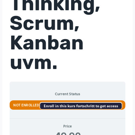
Thinking,
Scrum,
Kanban
uvm.
Current Status
NOT ENROLLED
Enroll in this kurs fortschritt to get access
Price