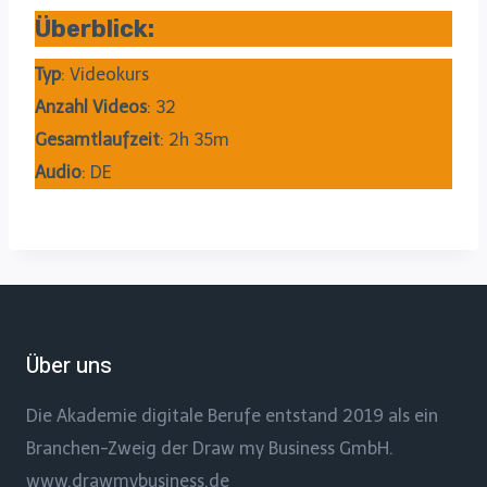
Überblick:
Typ
: Videokurs
Anzahl Videos
: 32
Gesamtlaufzeit
: 2h 35m
Audio
: DE
Über uns
Die Akademie digitale Berufe entstand 2019 als ein
Branchen-Zweig der Draw my Business GmbH.
www.drawmybusiness.de