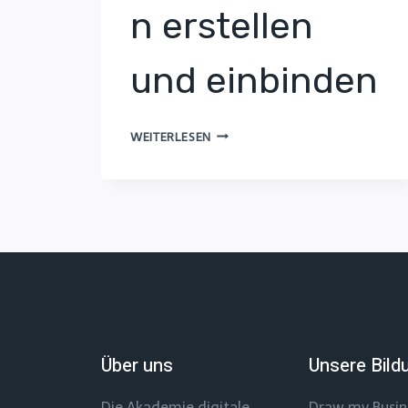
n erstellen
und einbinden
PROFESSIONELLE
WEITERLESEN
VIDEOS
FÜR
SOFTWARE-
DOKUMENTATION
ERSTELLEN
UND
EINBINDEN
Über uns
Unsere Bild
Die Akademie digitale
Draw my Busi