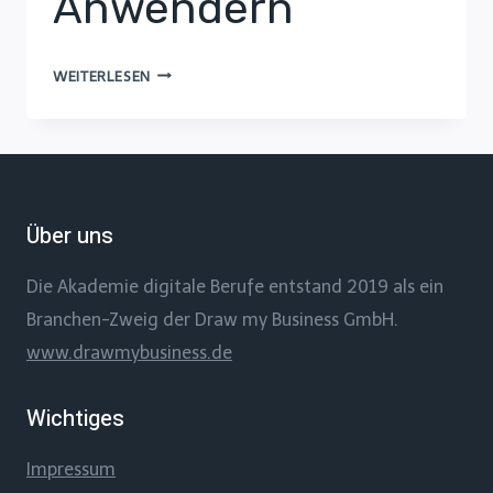
Anwendern
SCRUM
WEITERLESEN
PRAXISERFAHRUNGEN
–
ERFAHRUNGEN
VON
ÜBER
Über uns
1.000
ANWENDERN
Die Akademie digitale Berufe entstand 2019 als ein
Branchen-Zweig der Draw my Business GmbH.
www.drawmybusiness.de
Wichtiges
Impressum