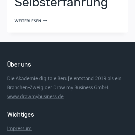
Selbsterfahrung
NEURONALE
WEITERLESEN
RESILIENZ:
PSYCHISCHE
GESUNDHEIT
DURCH
SELBSTERFAHRUNG
Über uns
Die Akademie digitale Berufe entstand 2019 als ein
Branchen-Zweig der Draw my Business GmbH.
www.drawmybusiness.de
Wichtiges
Impressum